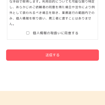
な手段で取得します。利用目的についても可能な限り特定
し、あらかじめご依頼者の同意を得た場合や法令により例
外として扱われるべき場合を除き、業務遂行の範囲内での
み、個人情報を取り扱い、第三者に渡すことはありませ
ん。
個人情報の取扱いに同意する
こ
の
フ
ィ
ー
ル
ド
は
空
の
ま