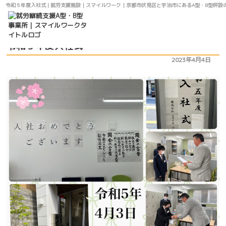
令和５年度入社式 | 就労支援施設｜スマイルワーク｜京都市伏見区と宇治市にあるA型・B型併設
お知らせ
最新情報
令和５年度入社式
2023年4月4日